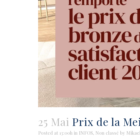
25 Mai
Prix de la Me
Posted at 13:00h
in
INFOS
,
Non classé
by
Mikae