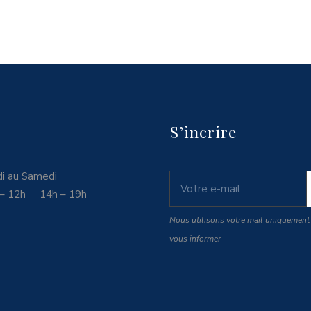
S’incrire
i au Samedi
 – 12h 14h – 19h
Nous utilisons votre mail uniquement
vous informer