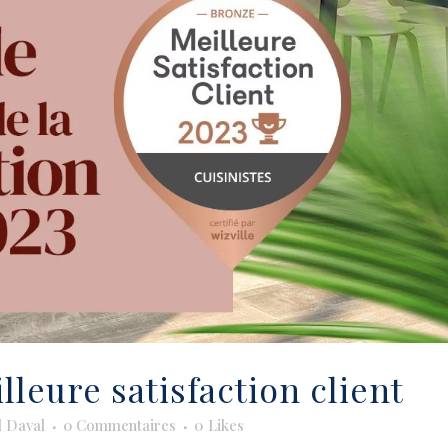
illeure satisfaction client
l Daval
0 Commentaires
0
Likes