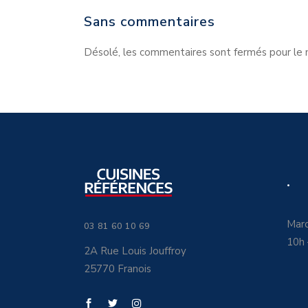
Sans commentaires
Désolé, les commentaires sont fermés pour le
.
Mard
03 81 60 10 69
10h
2A Rue Louis Jouffroy
25770 Franois