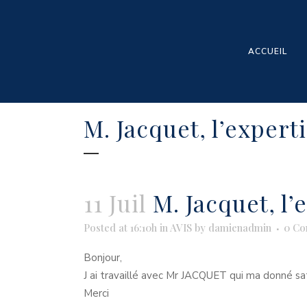
ACCUEIL
M. Jacquet, l’expert
11 Juil
M. Jacquet, l’
Posted at 16:10h
in
AVIS
by
damienadmin
0 Co
Bonjour,
J ai travaillé avec Mr JACQUET qui ma donné sati
Merci