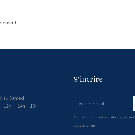
 moment.
S’incrire
i au Samedi
 – 12h 14h – 19h
Nous utilisons votre mail uniquement
vous informer