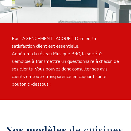
Pour AGENCEMENT JACQUET Damien, la
satisfaction client est essentielle.
Adhérent du réseau Plus que PRO, la société
s’emploie à transmettre un questionnaire à chacun de
ses clients. Vous pouvez donc consulter ses avis
clients en toute transparence en cliquant sur le
bouton ci-dessous :
Nos modèles
de cuisines