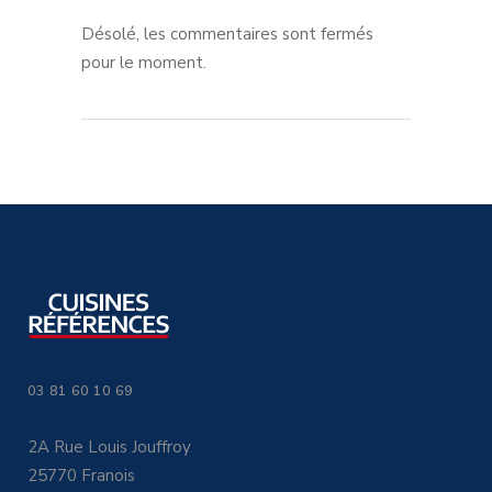
Désolé, les commentaires sont fermés
pour le moment.
03 81 60 10 69
2A Rue Louis Jouffroy
25770 Franois