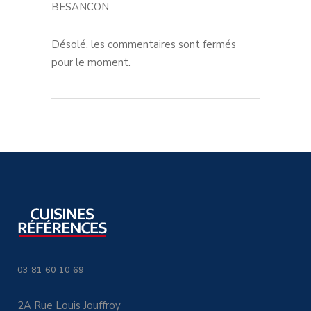
BESANCON
Désolé, les commentaires sont fermés
pour le moment.
03 81 60 10 69
2A Rue Louis Jouffroy