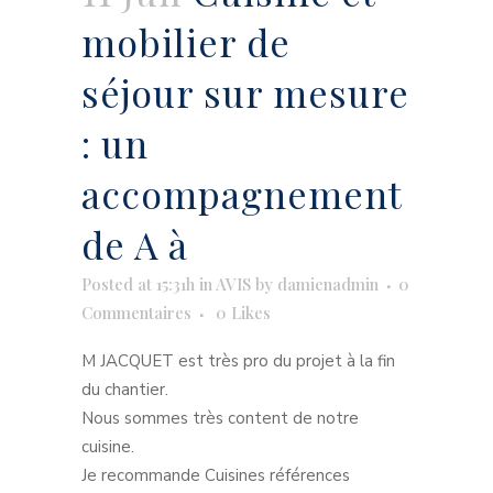
mobilier de
séjour sur mesure
: un
accompagnement
de A à
Posted at 15:31h
in
AVIS
by
damienadmin
0
Commentaires
0
Likes
M JACQUET est très pro du projet à la fin
du chantier.
Nous sommes très content de notre
cuisine.
Je recommande Cuisines références